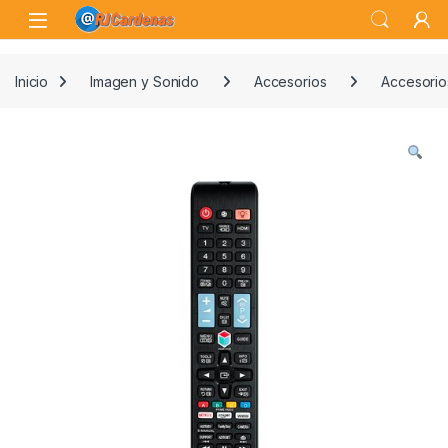
Skip to navigation
Skip to content
Open
Inicio
Imagen y Sonido
Accesorios
Accesorio