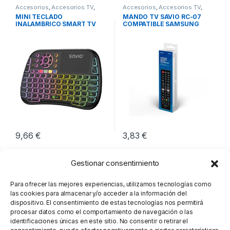
Accesorios
,
Accesorios TV
,
Accesorios
,
Accesorios TV
,
Imagen y Sonido
Imagen y Sonido
MINI TECLADO
MANDO TV SAVIO RC-07
INALAMBRICO SMART TV
COMPATIBLE SAMSUNG
SAVIO KW-04
SMART TV
9,66
€
3,83
€
Gestionar consentimiento
Para ofrecer las mejores experiencias, utilizamos tecnologías como
las cookies para almacenar y/o acceder a la información del
dispositivo. El consentimiento de estas tecnologías nos permitirá
procesar datos como el comportamiento de navegación o las
identificaciones únicas en este sitio. No consentir o retirar el