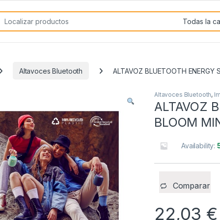
rch for:
Altavoces Bluetooth
ALTAVOZ BLUETOOTH ENERGY 
Altavoces Bluetooth
,
I
ALTAVOZ 
BLOOM MI
Availability:
Comparar
22,03
€