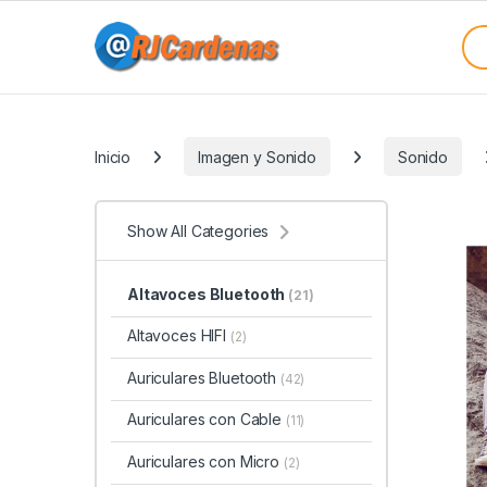
Skip to navigation
Skip to content
Sea
Categories
Inicio
Imagen y Sonido
Sonido
Show All Categories
Altavoces Bluetooth
(21)
Altavoces HIFI
(2)
Auriculares Bluetooth
(42)
Auriculares con Cable
(11)
Auriculares con Micro
(2)