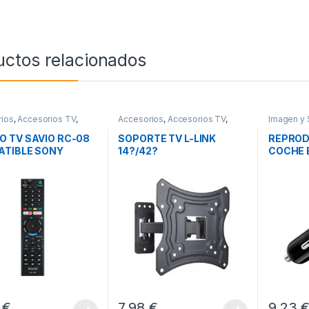
uctos relacionados
ios
,
Accesorios TV
,
Accesorios
,
Accesorios TV
,
Imagen y 
y Sonido
Imagen y Sonido
Reproduc
Mp3-Mp
 TV SAVIO RC-08
SOPORTE TV L-LINK
REPROD
TIBLE SONY
14?/42?
COCHE 
T TV
3
€
7,98
€
9,23