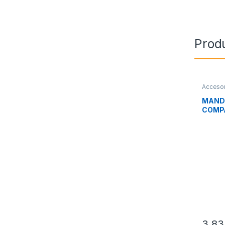
Prod
Accesor
Imagen 
MANDO
COMPA
SMAR
3,8