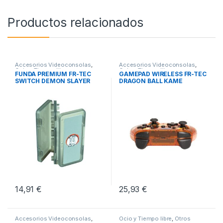
Productos relacionados
Accesorios Videoconsolas
,
Accesorios Videoconsolas
,
Ocio y Tiempo libre
,
Ocio y Tiempo libre
,
FUNDA PREMIUM FR-TEC
GAMEPAD WIRELESS FR-TEC
Videoconsolas
Videoconsolas
SWITCH DEMON SLAYER
DRAGON BALL KAME
14,91
€
25,93
€
Accesorios Videoconsolas
,
Ocio y Tiempo libre
,
Otros