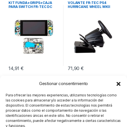
Ocio y Tiempo libre
,
Periféricos
,
Volantes
KIT FUNDA+GRIPS+CAJA
VOLANTE FR-TEC PS4
Videoconsolas
PARA SWITCH FR-TEC DC
HURRICANE WHEEL MKII
BATMAN
14,91
€
71,90
€
Gestionar consentimiento
Para ofrecer las mejores experiencias, utilizamos tecnologías como
las cookies para almacenar y/o acceder a la información del
dispositivo. El consentimiento de estas tecnologías nos permitirá
procesar datos como el comportamiento de navegación o las
identificaciones únicas en este sitio. No consentir o retirar el
consentimiento, puede afectar negativamente a ciertas características
y funciones.