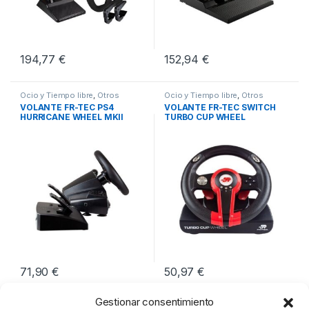
194,77
€
152,94
€
Ocio y Tiempo libre
,
Otros
Ocio y Tiempo libre
,
Otros
Periféricos
,
Volantes
Periféricos
,
Volantes
VOLANTE FR-TEC PS4
VOLANTE FR-TEC SWITCH
HURRICANE WHEEL MKII
TURBO CUP WHEEL
71,90
€
50,97
€
Gestionar consentimiento
Mostrando los 4 resultados