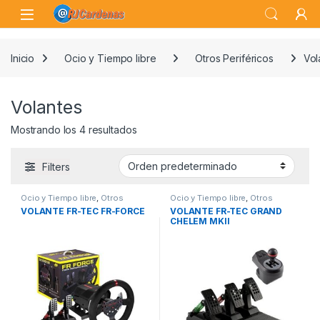
Skip to navigation
Skip to content
Open
Inicio
Ocio y Tiempo libre
Otros Periféricos
Vol
Volantes
Mostrando los 4 resultados
Filters
Ocio y Tiempo libre
,
Otros
Ocio y Tiempo libre
,
Otros
Periféricos
,
Volantes
Periféricos
,
Volantes
VOLANTE FR-TEC FR-FORCE
VOLANTE FR-TEC GRAND
CHELEM MKII