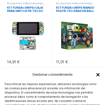
Accesorios Videoconsolas
,
Accesorios Videoconsolas
,
Ocio y Tiempo libre
,
Ocio y Tiempo libre
,
KIT FUNDA+GRIPS+CAJA
KIT FUNDA+GRIPS MANDO
Videoconsolas
Videoconsolas
PARA SWITCH FR-TEC DC
PS4 FR-TEC DRAGON BALL
BATMAN
14,91
€
11,01
€
Gestionar consentimiento
Para ofrecer las mejores experiencias, utilizamos tecnologías como
las cookies para almacenar y/o acceder a la información del
dispositivo. El consentimiento de estas tecnologías nos permitirá
procesar datos como el comportamiento de navegación o las
identificaciones únicas en este sitio. No consentir o retirar el