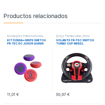
Productos relacionados
Accesorios Videoconsolas
,
Ocio y Tiempo libre
,
Otros
Ocio y Tiempo libre
,
Periféricos
,
Volantes
KIT FUNDA+GRIPS SWITCH
VOLANTE FR-TEC SWITCH
Videoconsolas
FR-TEC DC JOKER QUINN
TURBO CUP WHEEL
11,01
€
50,97
€