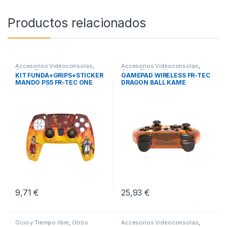
Productos relacionados
Accesorios Videoconsolas
,
Accesorios Videoconsolas
,
Ocio y Tiempo libre
,
Ocio y Tiempo libre
,
KIT FUNDA+GRIPS+STICKER
GAMEPAD WIRELESS FR-TEC
Videoconsolas
Videoconsolas
MANDO PS5 FR-TEC ONE
DRAGON BALL KAME
PIECE
9,71
€
25,93
€
Ocio y Tiempo libre
,
Otros
Accesorios Videoconsolas
,