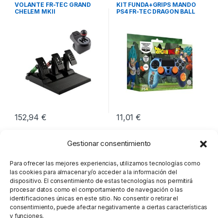
Periféricos
,
Volantes
Ocio y Tiempo libre
,
VOLANTE FR-TEC GRAND
KIT FUNDA+GRIPS MANDO
Videoconsolas
CHELEM MKII
PS4 FR-TEC DRAGON BALL
152,94
€
11,01
€
Gestionar consentimiento
Para ofrecer las mejores experiencias, utilizamos tecnologías como
las cookies para almacenar y/o acceder a la información del
dispositivo. El consentimiento de estas tecnologías nos permitirá
procesar datos como el comportamiento de navegación o las
identificaciones únicas en este sitio. No consentir o retirar el
consentimiento, puede afectar negativamente a ciertas características
y funciones.