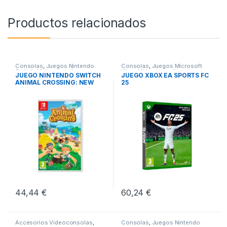
Productos relacionados
Consolas
,
Juegos Nintendo
Consolas
,
Juegos Microsoft
Switch
,
Videoconsolas
Xbox
,
Videoconsolas
JUEGO NINTENDO SWITCH
JUEGO XBOX EA SPORTS FC
ANIMAL CROSSING: NEW
25
HORIZON
44,44
€
60,24
€
Accesorios Videoconsolas
,
Consolas
,
Juegos Nintendo