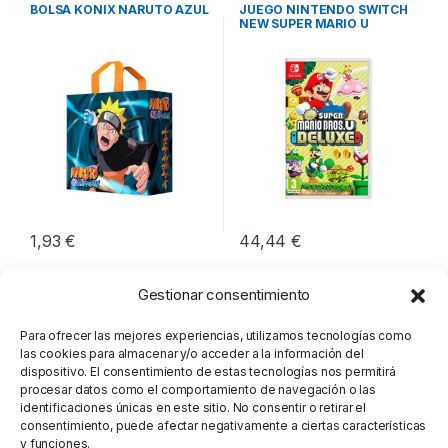
Consolas
,
Videoconsolas
Switch
,
Videoconsolas
BOLSA KONIX NARUTO AZUL
JUEGO NINTENDO SWITCH
NEW SUPER MARIO U
DELUXE
1,93
€
44,44
€
Gestionar consentimiento
Para ofrecer las mejores experiencias, utilizamos tecnologías como
las cookies para almacenar y/o acceder a la información del
dispositivo. El consentimiento de estas tecnologías nos permitirá
procesar datos como el comportamiento de navegación o las
identificaciones únicas en este sitio. No consentir o retirar el
consentimiento, puede afectar negativamente a ciertas características
y funciones.