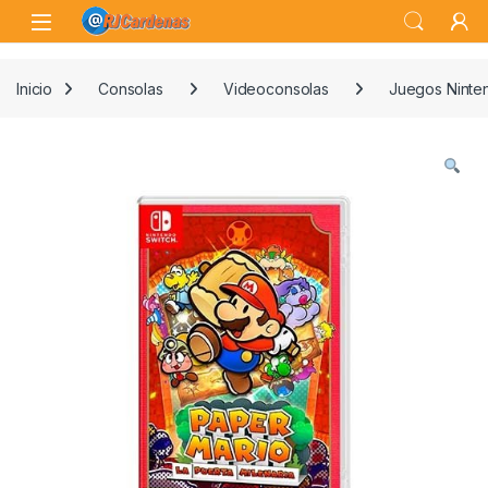
Skip to navigation
Skip to content
Open
Inicio
Consolas
Videoconsolas
Juegos Ninte