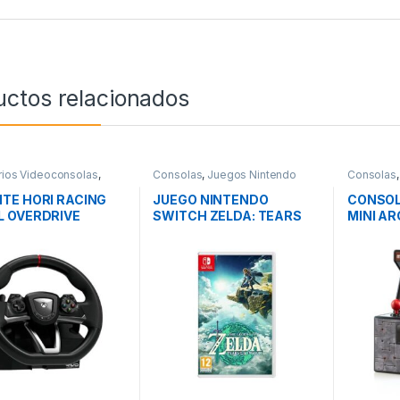
uctos relacionados
ios Videoconsolas
,
Consolas
,
Juegos Nintendo
Consolas
as
,
Videoconsolas
Switch
,
Videoconsolas
Videocon
TE HORI RACING
JUEGO NINTENDO
CONSOL
 OVERDRIVE
SWITCH ZELDA: TEARS
MINI AR
OF THE KINGDOM