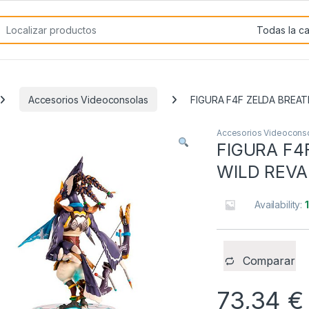
rch for:
Accesorios Videoconsolas
FIGURA F4F ZELDA BREAT
Accesorios Videocons
FIGURA F4
WILD REVA
Availability:
Comparar
73,34
€