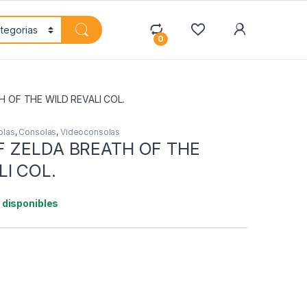
My Accoun
0
H OF THE WILD REVALI COL.
olas
,
Consolas
,
Videoconsolas
F ZELDA BREATH OF THE
LI COL.
1 disponibles