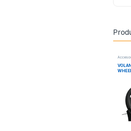
Prod
Accesor
Consol
VOLAN
WHEEL