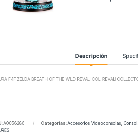
Descripción
Specif
URA F4F ZELDA BREATH OF THE WILD REVALI COL. REVALI COLLEC
U:
A0056286
Categorías:
Accesorios Videoconsolas
,
Consol
URES