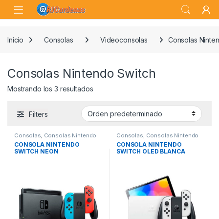
Skip to navigation
Skip to content
Open
Inicio
Consolas
Videoconsolas
Consolas Ninte
Consolas Nintendo Switch
Mostrando los 3 resultados
Filters
Consolas
,
Consolas Nintendo
Consolas
,
Consolas Nintendo
Switch
,
Videoconsolas
Switch
,
Videoconsolas
CONSOLA NINTENDO
CONSOLA NINTENDO
SWITCH NEON
SWITCH OLED BLANCA