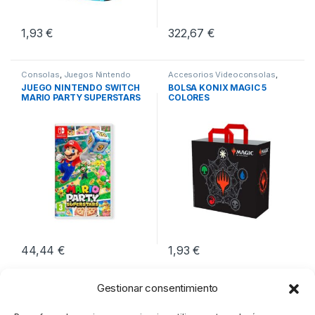
1,93
€
322,67
€
Consolas
,
Juegos Nintendo
Accesorios Videoconsolas
,
Switch
,
Videoconsolas
Consolas
,
Videoconsolas
JUEGO NINTENDO SWITCH
BOLSA KONIX MAGIC 5
MARIO PARTY SUPERSTARS
COLORES
44,44
€
1,93
€
Gestionar consentimiento