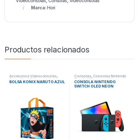
Videoconsolas
,
Consolas
,
Videoconsolas
Marca:
Hori
Productos relacionados
Accesorios Videoconsolas
,
Consolas
,
Consolas Nintendo
Consolas
,
Videoconsolas
Switch
,
Videoconsolas
BOLSA KONIX NARUTO AZUL
CONSOLA NINTENDO
SWITCH OLED NEON