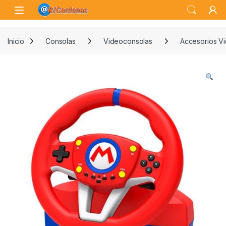
Skip to navigation
Skip to content
Open
Inicio
Consolas
Videoconsolas
Accesorios V