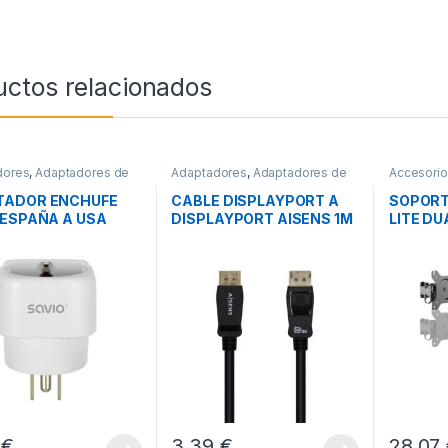
uctos relacionados
dores
,
Adaptadores de
Adaptadores
,
Adaptadores de
Accesori
te
,
Conectividad
Video
,
Conectividad
Soportes
TADOR ENCHUFE
CABLE DISPLAYPORT A
SOPORT
 ESPAÑA A USA
DISPLAYPORT AISENS 1M
LITE DU
 AP-03
M/M
3
€
3,39
€
28,07