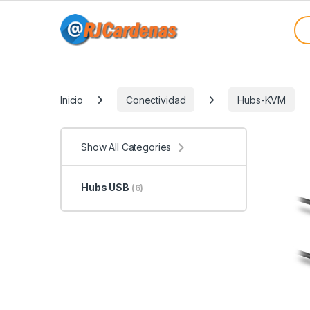
Skip to navigation
Skip to content
Sea
Categories
Inicio
Conectividad
Hubs-KVM
Show All Categories
Hubs USB
(6)