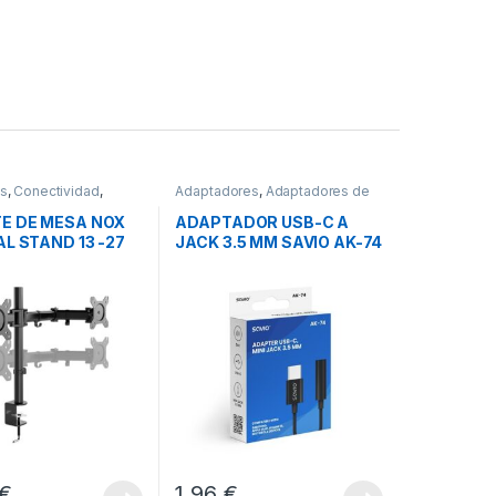
os
,
Conectividad
,
Adaptadores
,
Adaptadores de
 TV
Audio
,
Conectividad
E DE MESA NOX
ADAPTADOR USB-C A
AL STAND 13 -27
JACK 3.5 MM SAVIO AK-74
€
1,96
€