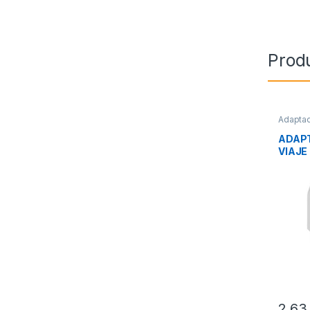
Prod
Adapta
Corrien
ADAP
VIAJE
SAVIO
2,6