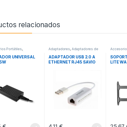
uctos relacionados
ios Portátiles
,
Adaptadores
,
Adaptadores de
Accesori
res para Portátiles
,
Red
,
Conectividad
Soportes
vidad
ADOR UNIVERSAL
ADAPTADOR USB 2.0 A
SOPORT
45W
ETHERNET RJ45 SAVIO
LITE WA
CL-24
BLACK
5
€
4,11
€
25,67