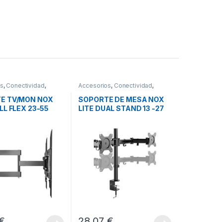
os
,
Conectividad
,
Accesorios
,
Conectividad
,
 TV
Soportes TV
E TV/MON NOX
SOPORTE DE MESA NOX
LL FLEX 23-55
LITE DUAL STAND 13 -27
€
28,07
€