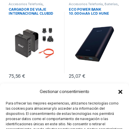
Accesorios Telefonía
,
Accesorios Telefonía
,
Baterías
,
Cargadores Smartphones
,
Movilidad
CARGADOR DE VIAJE
ECO POWER BANK
Movilidad
INTERNACIONAL CLUB3D
10.000mAh LCD HUNE
GAN 140W
OCEANO
75,56
€
25,07
€
Gestionar consentimiento
Para ofrecer las mejores experiencias, utilizamos tecnologías como
las cookies para almacenar y/o acceder a la información del
dispositivo. El consentimiento de estas tecnologías nos permitirá
procesar datos como el comportamiento de navegación o las
identificaciones únicas en este sitio. No consentir o retirar el