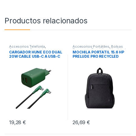
Productos relacionados
Accesorios Telefonía
,
Accesorios Portátiles
,
Bolsas
Cargadores Smartphones
,
Transporte Portátiles
,
Movilidad
CARGADOR HUNE ECO DUAL
MOCHILA PORTATIL 15.6 HP
Movilidad
20W CABLE USB-C A USB-C
PRELUDE PRO RECYCLED
19,28
€
26,69
€