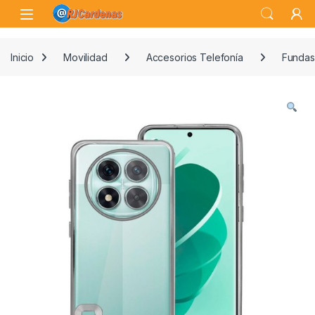
Skip to navigation
Skip to content
Open
Inicio
Movilidad
Accesorios Telefonía
Fundas