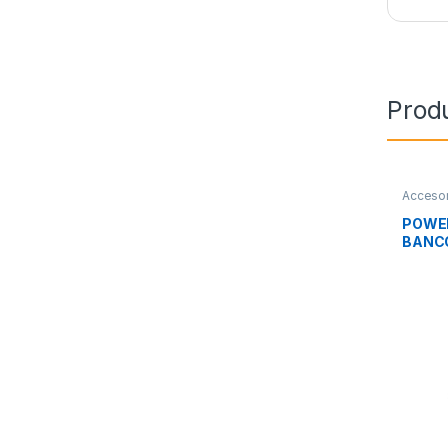
Prod
Accesor
Movilid
POWE
BANCO
1000