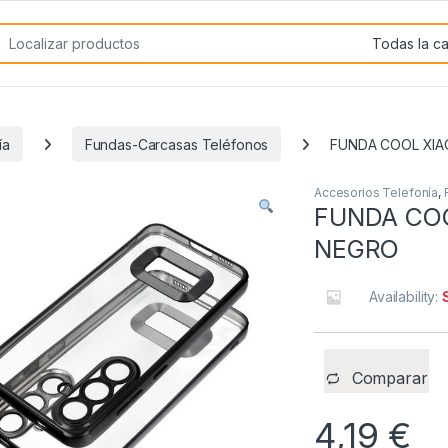
rch for:
ía
Fundas-Carcasas Teléfonos
FUNDA COOL XIA
Accesorios Telefonía
,
FUNDA COO
NEGRO
Availability:
Comparar
4,19
€