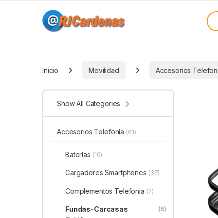
Skip to navigation
Skip to content
Sea
Categories
Inicio
Movilidad
Accesorios Telefon
Show All Categories
Accesorios Telefonía
(61)
Baterías
(10)
Cargadores Smartphones
(37)
Complementos Telefonia
(2)
Fundas-Carcasas
(5)