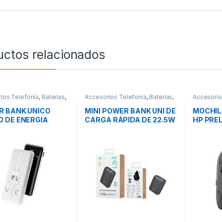
uctos relacionados
ios Telefonía
,
Baterías
,
Accesorios Telefonía
,
Baterías
,
Accesorios
ad
Movilidad
Transporte
R BANK UNICO
MINI POWER BANK UNI DE
MOCHILA
 DE ENERGIA
CARGA RÁPIDA DE 22.5W
HP PRE
0MAH
GRIS