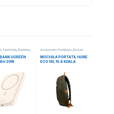
s Telefonía
,
Baterías
,
Accesorios Portátiles
,
Bolsas
Transporte Portátiles
,
Movilidad
BANK UGREEN
MOCHILA PORTATIL HUNE
AH 20W
ECO 16L 15.6 KOALA
TICO
VERDE OLIVA