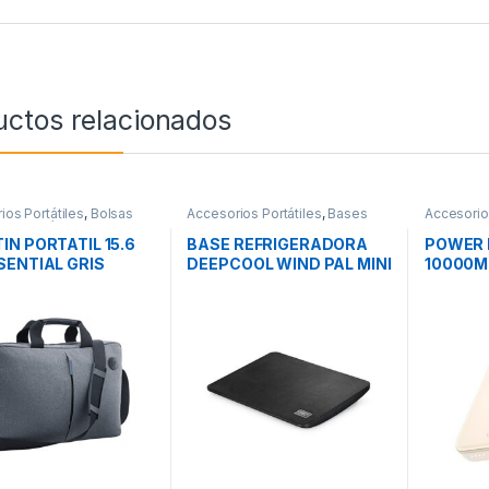
uctos relacionados
ios Portátiles
,
Bolsas
Accesorios Portátiles
,
Bases
Accesorio
rte Portátiles
,
Movilidad
Refrigeradoras
,
Movilidad
Movilidad
IN PORTATIL 15.6
BASE REFRIGERADORA
POWER 
SENTIAL GRIS
DEEPCOOL WIND PAL MINI
10000M
NEGRO
MAGNÉ