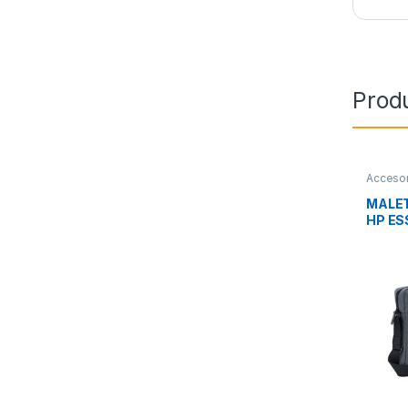
Prod
Accesor
Transpo
MALET
HP ES