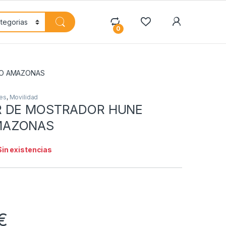
My Accoun
0
BO AMAZONAS
es
,
Movilidad
R DE MOSTRADOR HUNE
MAZONAS
Sin existencias
€