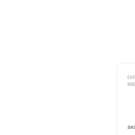
EX
8RE
SK