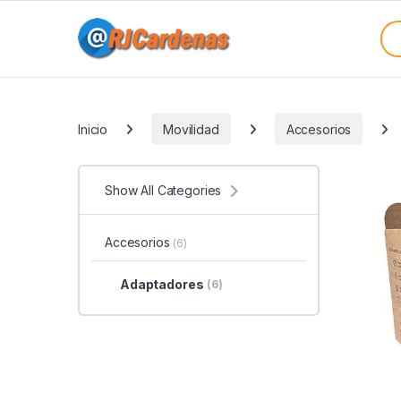
Skip to navigation
Skip to content
Sea
Categories
Inicio
Movilidad
Accesorios
Show All Categories
Accesorios
(6)
Adaptadores
(6)