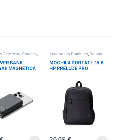
s Telefonía
,
Baterías
,
Accesorios Portátiles
,
Bolsas
Transporte Portátiles
,
Movilidad
WER BANK
MOCHILA PORTATIL 15.6
mAh MAGNETICA
HP PRELUDE PRO
OCA
RECYCLED
€
26,69
€