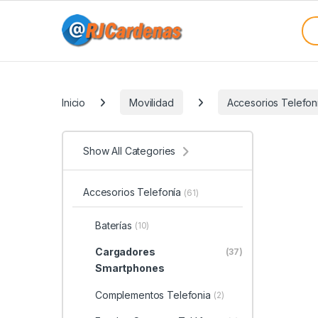
Skip to navigation
Skip to content
Sea
Categories
Inicio
Movilidad
Accesorios Telefon
Show All Categories
Accesorios Telefonía
(61)
Baterías
(10)
Cargadores
(37)
Smartphones
Complementos Telefonia
(2)