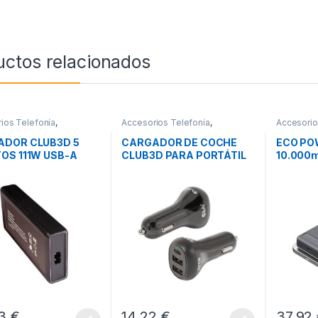
uctos relacionados
ios Telefonía
,
Accesorios Telefonía
,
Accesorio
ores Smartphones
,
Cargadores Smartphones
,
Movilidad
ad
Movilidad
ADOR CLUB3D 5
CARGADOR DE COCHE
ECO PO
OS 111W USB-A
CLUB3D PARA PORTÁTIL
10.000
C
36W
HUNE R
33
€
14,22
€
37,92