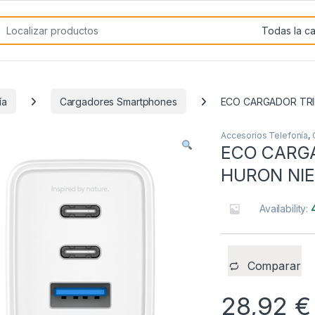
rch for:
ía
Cargadores Smartphones
ECO CARGADOR TRI
Accesorios Telefonía
,
ECO CARG
HURON NI
Availability:
Comparar
28,92
€