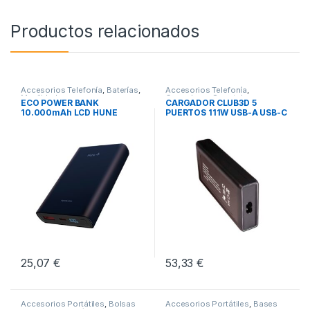
Productos relacionados
Accesorios Telefonía
,
Baterías
,
Accesorios Telefonía
,
Movilidad
Cargadores Smartphones
,
ECO POWER BANK
CARGADOR CLUB3D 5
Movilidad
10.000mAh LCD HUNE
PUERTOS 111W USB-A USB-C
OCEANO
25,07
€
53,33
€
Accesorios Portátiles
,
Bolsas
Accesorios Portátiles
,
Bases