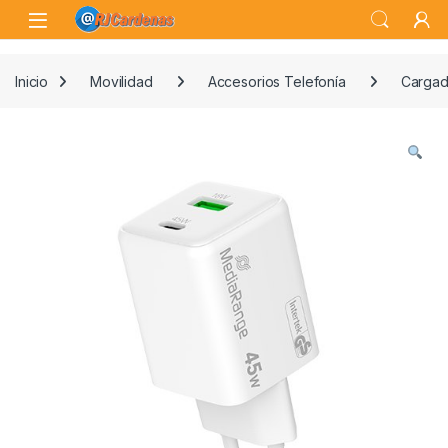
Skip to navigation
Skip to content
Open
Inicio
Movilidad
Accesorios Telefonía
Cargad