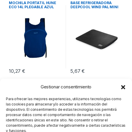
Transporte Portátiles
,
Movilidad
Refrigeradoras
,
Movilidad
MOCHILA PORTATIL HUNE
BASE REFRIGERADORA
ECO 14L PLEGABLE AZUL
DEEPCOOL WIND PAL MINI
OCEANO
NEGRO
10,27
€
5,67
€
Gestionar consentimiento
Para ofrecer las mejores experiencias, utilizamos tecnologías como
las cookies para almacenar y/o acceder a la información del
dispositivo. El consentimiento de estas tecnologías nos permitirá
procesar datos como el comportamiento de navegación o las
identificaciones únicas en este sitio. No consentir o retirar el
consentimiento, puede afectar negativamente a ciertas características
y funciones.