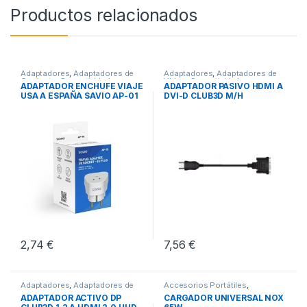
Productos relacionados
Adaptadores
,
Adaptadores de
Adaptadores
,
Adaptadores de
Corriente
,
Conectividad
Video
,
Conectividad
ADAPTADOR ENCHUFE VIAJE
ADAPTADOR PASIVO HDMI A
USA A ESPAÑA SAVIO AP-01
DVI-D CLUB3D M/H
2,74
€
7,56
€
Adaptadores
,
Adaptadores de
Accesorios Portátiles
,
Video
,
Conectividad
Cargadores para Portátiles
,
ADAPTADOR ACTIVO DP
CARGADOR UNIVERSAL NOX
Conectividad