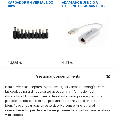
Cargadores para Portátiles
,
Red
,
Conectividad
CARGADOR UNIVERSAL NOX
ADAPTADOR USB 2.0 A
Conectividad
90W
ETHERNET RJ45 SAVIO CL-
24
16,08
€
4,11
€
Gestionar consentimiento
Para ofrecer las mejores experiencias, utilizamos tecnologías como
las cookies para almacenar y/o acceder a la información del
dispositivo. El consentimiento de estas tecnologías nos permitirá
procesar datos como el comportamiento de navegación o las
identificaciones únicas en este sitio. No consentir o retirar el
consentimiento, puede afectar negativamente a ciertas características
y funciones.