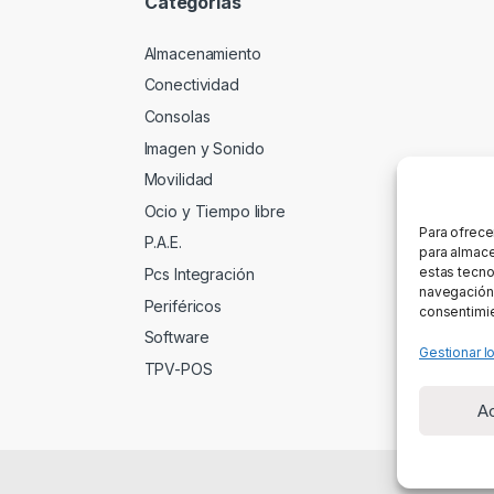
Categorías
Almacenamiento
Conectividad
Consolas
Imagen y Sonido
Movilidad
Ocio y Tiempo libre
Para ofrece
P.A.E.
para almace
estas tecno
Pcs Integración
navegación o
Periféricos
consentimie
Software
Gestionar l
TPV-POS
A