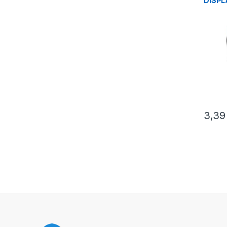
DISPL
M/M
3,3