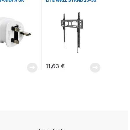
SPAÑA A UK
LITE WALL STAND 23-55
AP-04
11,63
€