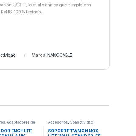
cación USB-IF, lo cual significa que cumple con
: RoHS. 100% testado.
ctividad
Marca:
NANOCABLE
res
,
Adaptadores de
Accesorios
,
Conectividad
,
,
Conectividad
Soportes TV
DOR ENCHUFE
SOPORTE TV/MON NOX