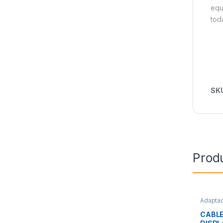
equ
tod
SK
Prod
Adapta
Video
,
CABLE