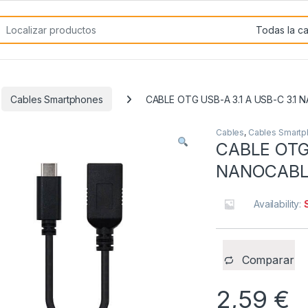
rch for:
Cables Smartphones
CABLE OTG USB-A 3.1 A USB-C 3.1 
Cables
,
Cables Smart
CABLE OTG 
NANOCABLE
Availability:
Comparar
2,59
€