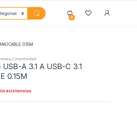
My Accoun
0
NANOCABLE 0.15M
phones
,
Conectividad
USB-A 3.1 A USB-C 3.1
 0.15M
Sin existencias