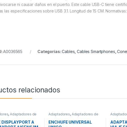
ivocarse ni causar daños en el puerto. Este cable USB-C tiene certifi
as las especificaciones sobre USB 3.1. Longitud de 15 CM. Normativas
U:
A0036565
Categorías:
Cables
,
Cables Smartphones
,
Cone
uctos relacionados
dores
,
Adaptadores de
Adaptadores
,
Adaptadores de
Adaptado
Conectividad
Corriente
,
Conectividad
Corriente
 DISPLAYPORT A
ENCHUFE UNIVERSAL
ADAPTA