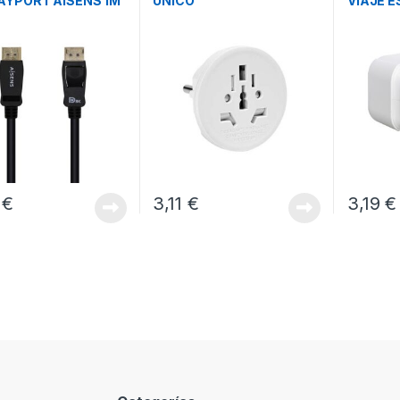
AYPORT AISENS 1M
UNICO
VIAJE E
SAVIO 
9
€
3,11
€
3,19
€