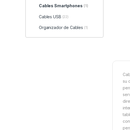
Cables Smartphones
(1)
Cables USB
(22)
Organizador de Cables
(1)
Cab
su 
per
ser
dir
int
tab
con
per