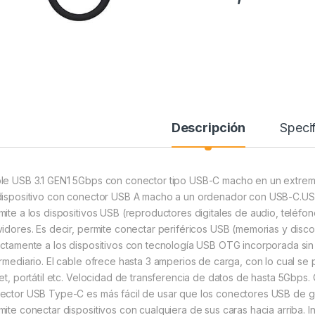
Descripción
Specif
le USB 3.1 GEN1 5Gbps con conector tipo USB-C macho en un extremo 
dispositivo con conector USB A macho a un ordenador con USB-C.U
mite a los dispositivos USB (reproductores digitales de audio, teléfon
vidores. Es decir, permite conectar periféricos USB (memorias y disco
ectamente a los dispositivos con tecnología USB OTG incorporada si
ermediario. El cable ofrece hasta 3 amperios de carga, con lo cual se 
let, portátil etc. Velocidad de transferencia de datos de hasta 5Gbps
ector USB Type-C es más fácil de usar que los conectores USB de gen
mite conectar dispositivos con cualquiera de sus caras hacia arriba. I