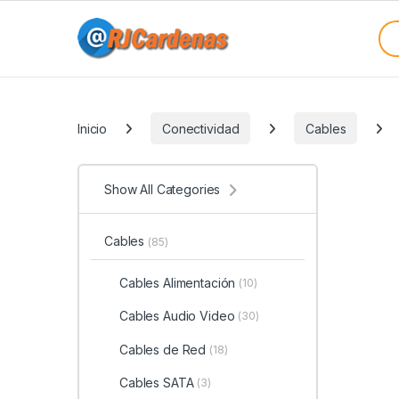
Skip to navigation
Skip to content
Sea
Categories
Inicio
Conectividad
Cables
Show All Categories
Cables
(85)
Cables Alimentación
(10)
Cables Audio Video
(30)
Cables de Red
(18)
Cables SATA
(3)