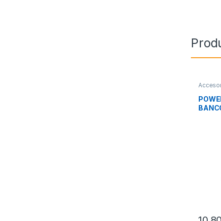
Prod
Accesor
Movilid
POWE
BANCO
1000
10,8