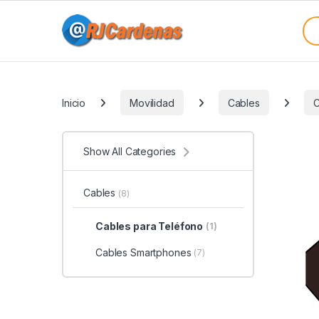
Skip to navigation
Skip to content
Sea
Categories
Inicio
Movilidad
Cables
C
Show All Categories
Cables
(8)
Cables para Teléfono
(1)
Cables Smartphones
(7)