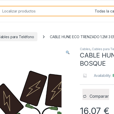
rch for:
ables para Teléfono
CABLE HUNE ECO TRENZADO 1.2M 3 E
Cables
,
Cables para T
CABLE HUN
BOSQUE
Availability:
Comparar
16,07
€