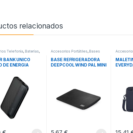
uctos relacionados
ios Telefonía
,
Baterías
,
Accesorios Portátiles
,
Bases
Accesorios
ad
Refrigeradoras
,
Movilidad
Transporte
R BANK UNICO
BASE REFRIGERADORA
MALETIN
 DE ENERGIA
DEEPCOOL WIND PAL MINI
EVERYD
0MAH
NEGRO
0
€
5,67
€
15,41