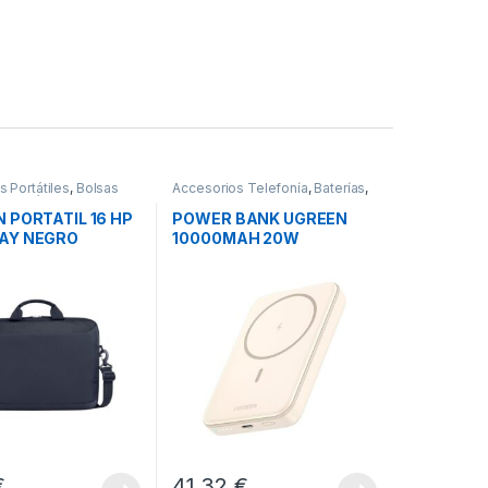
 Portátiles
,
Bolsas
Accesorios Telefonía
,
Baterías
,
 Portátiles
,
Movilidad
Movilidad
 PORTATIL 16 HP
POWER BANK UGREEN
AY NEGRO
10000MAH 20W
MAGNÉTICO
€
41,32
€