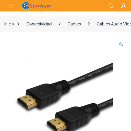
Skip to navigation
Skip to content
Open
Inicio
Conectividad
Cables
Cables Audio Vid