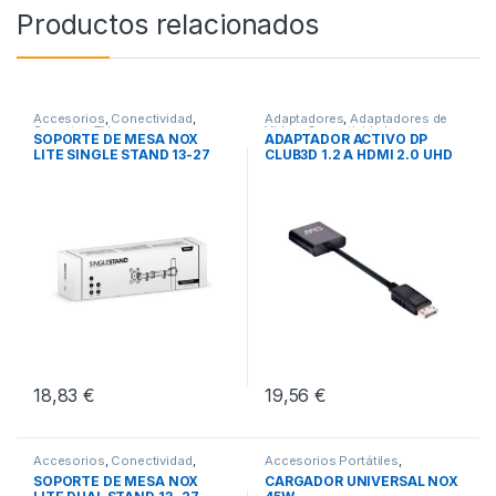
Productos relacionados
Accesorios
,
Conectividad
,
Adaptadores
,
Adaptadores de
Soportes TV
Video
,
Conectividad
SOPORTE DE MESA NOX
ADAPTADOR ACTIVO DP
LITE SINGLE STAND 13-27
CLUB3D 1.2 A HDMI 2.0 UHD
18,83
€
19,56
€
Accesorios
,
Conectividad
,
Accesorios Portátiles
,
Soportes TV
Cargadores para Portátiles
,
SOPORTE DE MESA NOX
CARGADOR UNIVERSAL NOX
Conectividad