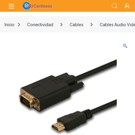
Skip to navigation
Skip to content
Open
Inicio
Conectividad
Cables
Cables Audio Vid