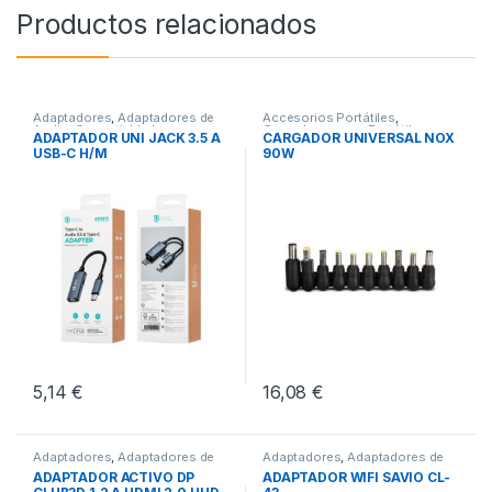
Productos relacionados
Adaptadores
,
Adaptadores de
Accesorios Portátiles
,
Audio
,
Conectividad
Cargadores para Portátiles
,
ADAPTADOR UNI JACK 3.5 A
CARGADOR UNIVERSAL NOX
Conectividad
USB-C H/M
90W
5,14
€
16,08
€
Adaptadores
,
Adaptadores de
Adaptadores
,
Adaptadores de
Video
,
Conectividad
Red
,
Conectividad
ADAPTADOR ACTIVO DP
ADAPTADOR WIFI SAVIO CL-