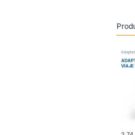
Prod
Adapta
Corrien
ADAP
VIAJE
SAVIO
2,7