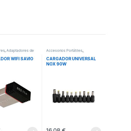
res
,
Adaptadores de
Accesorios Portátiles
,
ctividad
Cargadores para Portátiles
,
Conectividad
DOR WIFI SAVIO
CARGADOR UNIVERSAL
NOX 90W
€
16,08
€