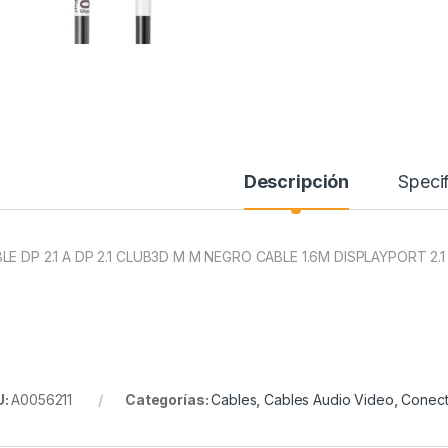
Descripción
Specif
LE DP 2.1 A DP 2.1 CLUB3D M M NEGRO CABLE 1.6M DISPLAYPORT 2.
U:
A0056211
Categorías:
Cables
,
Cables Audio Video
,
Conect