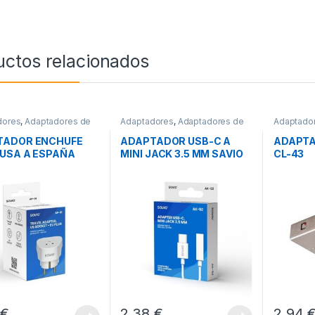
uctos relacionados
dores
,
Adaptadores de
Adaptadores
,
Adaptadores de
Adaptado
te
,
Conectividad
Audio
,
Conectividad
Red
,
Cone
TADOR ENCHUFE
ADAPTADOR USB-C A
ADAPTA
 USA A ESPAÑA
MINI JACK 3.5 MM SAVIO
CL-43
 AP-01
AK-52
4
€
2,38
€
2,94