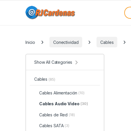
Skip to navigation
Skip to content
Sea
Categories
Inicio
Conectividad
Cables
Show All Categories
Cables
(85)
Cables Alimentación
(10)
Cables Audio Video
(30)
Cables de Red
(18)
Cables SATA
(3)