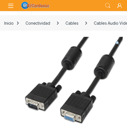
Skip to navigation
Skip to content
Open
Inicio
Conectividad
Cables
Cables Audio Vid