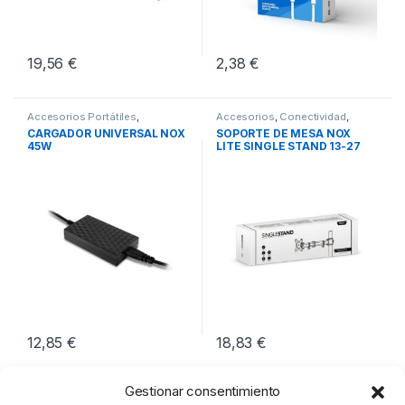
19,56
€
2,38
€
Accesorios Portátiles
,
Accesorios
,
Conectividad
,
Cargadores para Portátiles
,
Soportes TV
CARGADOR UNIVERSAL NOX
SOPORTE DE MESA NOX
Conectividad
45W
LITE SINGLE STAND 13-27
12,85
€
18,83
€
Gestionar consentimiento