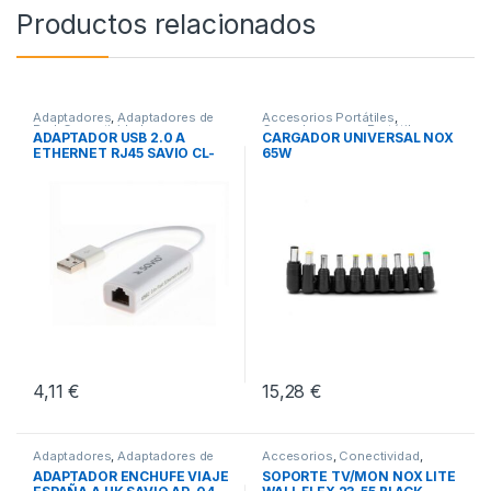
Productos relacionados
Adaptadores
,
Adaptadores de
Accesorios Portátiles
,
Red
,
Conectividad
Cargadores para Portátiles
,
ADAPTADOR USB 2.0 A
CARGADOR UNIVERSAL NOX
Conectividad
ETHERNET RJ45 SAVIO CL-
65W
24
4,11
€
15,28
€
Adaptadores
,
Adaptadores de
Accesorios
,
Conectividad
,
Corriente
,
Conectividad
Soportes TV
ADAPTADOR ENCHUFE VIAJE
SOPORTE TV/MON NOX LITE