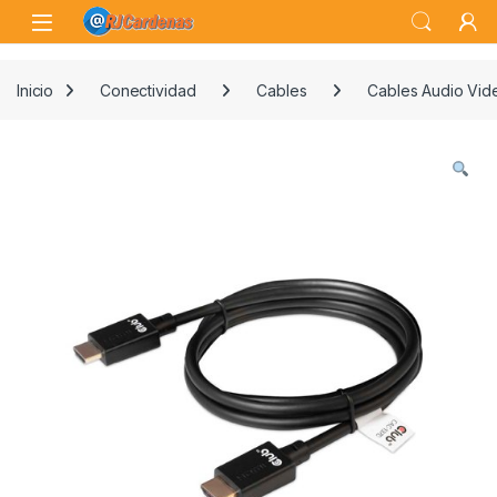
Skip to navigation
Skip to content
Open
Inicio
Conectividad
Cables
Cables Audio Vid