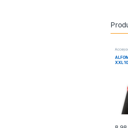
Prod
Accesor
Perifér
ALFOM
XXL 
SAVIO
8,9