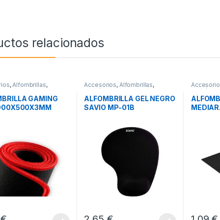
uctos relacionados
ios
,
Alfombrillas
,
Accesorios
,
Alfombrillas
,
Accesori
icos
Periféricos
Periférico
BRILLA GAMING
ALFOMBRILLA GEL NEGRO
ALFOMB
1000X500X3MM
SAVIO MP-01B
MEDIAR
 GTDXXL
230X190X18MM
BLACK
8
€
2,65
€
1,09
€