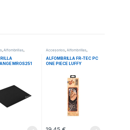
os
,
Alfombrillas
,
Accesorios
,
Alfombrillas
,
s
Periféricos
RILLA
ALFOMBRILLA FR-TEC PC
ANGE MROS251
ONE PIECE LUFFY
19,45
€