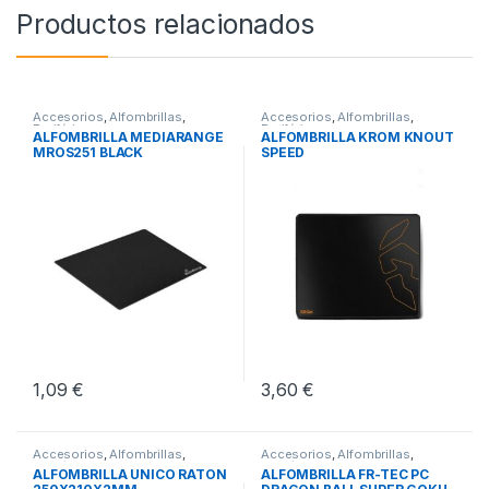
Productos relacionados
Accesorios
,
Alfombrillas
,
Accesorios
,
Alfombrillas
,
Periféricos
Periféricos
ALFOMBRILLA MEDIARANGE
ALFOMBRILLA KROM KNOUT
MROS251 BLACK
SPEED
1,09
€
3,60
€
Accesorios
,
Alfombrillas
,
Accesorios
,
Alfombrillas
,
Periféricos
Periféricos
ALFOMBRILLA UNICO RATON
ALFOMBRILLA FR-TEC PC