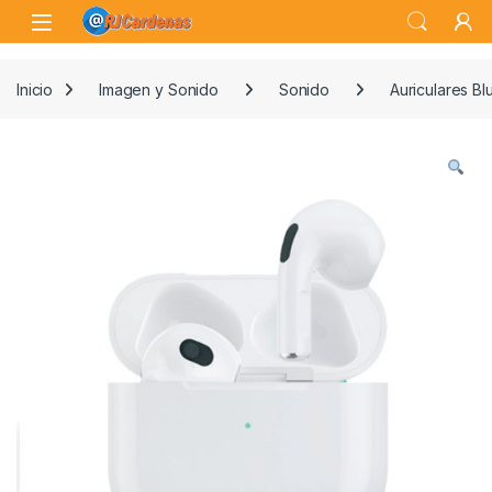
Skip to navigation
Skip to content
Open
Inicio
Imagen y Sonido
Sonido
Auriculares Bl