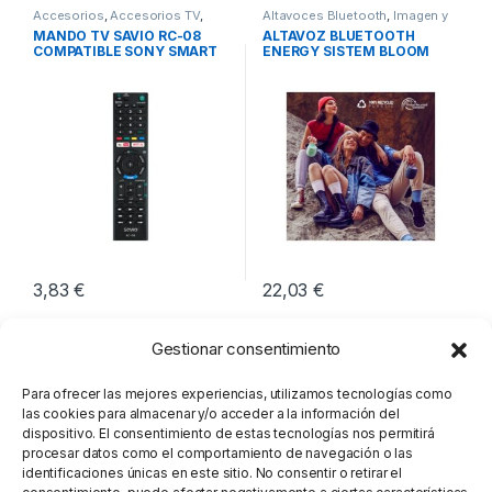
Accesorios
,
Accesorios TV
,
Altavoces Bluetooth
,
Imagen y
Imagen y Sonido
Sonido
,
Sonido
MANDO TV SAVIO RC-08
ALTAVOZ BLUETOOTH
COMPATIBLE SONY SMART
ENERGY SISTEM BLOOM
TV
AZUL
3,83
€
22,03
€
Gestionar consentimiento
Para ofrecer las mejores experiencias, utilizamos tecnologías como
las cookies para almacenar y/o acceder a la información del
dispositivo. El consentimiento de estas tecnologías nos permitirá
procesar datos como el comportamiento de navegación o las
identificaciones únicas en este sitio. No consentir o retirar el