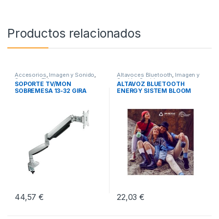
Productos relacionados
Accesorios
,
Imagen y Sonido
,
Altavoces Bluetooth
,
Imagen y
Soportes TV
Sonido
,
Sonido
SOPORTE TV/MON
ALTAVOZ BLUETOOTH
SOBREMESA 13-32 GIRA
ENERGY SISTEM BLOOM
INCL PLATA
MINT
44,57
€
22,03
€