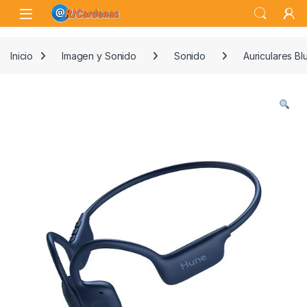
Skip to navigation
Skip to content
Open
Inicio
Imagen y Sonido
Sonido
Auriculares Bl