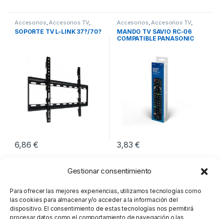
Accesorios
,
Accesorios TV
,
Accesorios
,
Accesorios TV
,
Imagen y Sonido
Imagen y Sonido
SOPORTE TV L-LINK 37?/70?
MANDO TV SAVIO RC-06
COMPATIBLE PANASONIC
SMART TV
6,86
€
3,83
€
Gestionar consentimiento
Para ofrecer las mejores experiencias, utilizamos tecnologías como
las cookies para almacenar y/o acceder a la información del
dispositivo. El consentimiento de estas tecnologías nos permitirá
procesar datos como el comportamiento de navegación o las