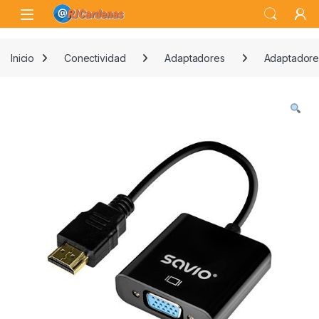
Skip to navigation
Skip to content
Open
Inicio
Conectividad
Adaptadores
Adaptadore