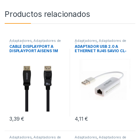
Productos relacionados
Adaptadores
,
Adaptadores de
Adaptadores
,
Adaptadores de
Video
,
Conectividad
Red
,
Conectividad
CABLE DISPLAYPORT A
ADAPTADOR USB 2.0 A
DISPLAYPORT AISENS 1M
ETHERNET RJ45 SAVIO CL-
M/M
24
3,39
€
4,11
€
Adaptadores
,
Adaptadores de
Adaptadores
,
Adaptadores de