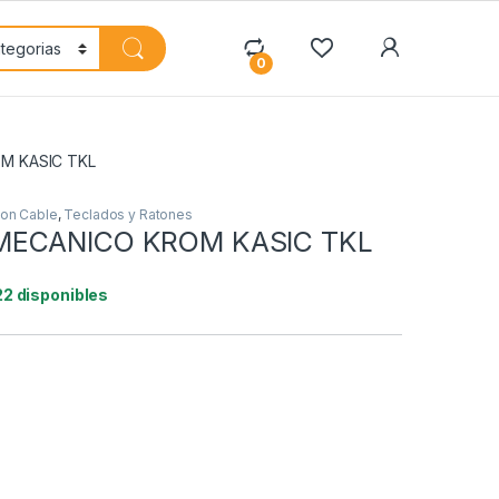
My Accoun
0
M KASIC TKL
on Cable
,
Teclados y Ratones
MECANICO KROM KASIC TKL
22 disponibles