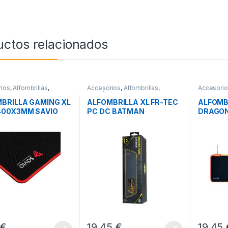
uctos relacionados
ios
,
Alfombrillas
,
Accesorios
,
Alfombrillas
,
Accesori
icos
Periféricos
Periférico
BRILLA GAMING XL
ALFOMBRILLA XL FR-TEC
ALFOMB
400X3MM SAVIO
PC DC BATMAN
DRAGON
L
GOKU
5
€
19,45
€
19,45