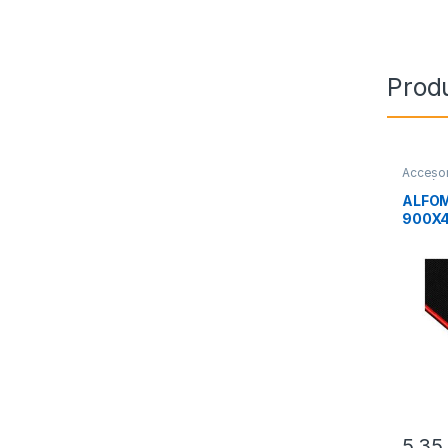
Prod
Accesor
Perifér
ALFOM
900X
GTDX
5,3