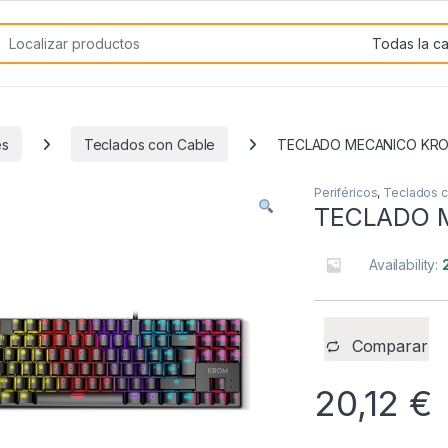
rch for:
es
Teclados con Cable
TECLADO MECANICO KRO
Periféricos
,
Teclados c
TECLADO 
Availability:
Comparar
20,12
€