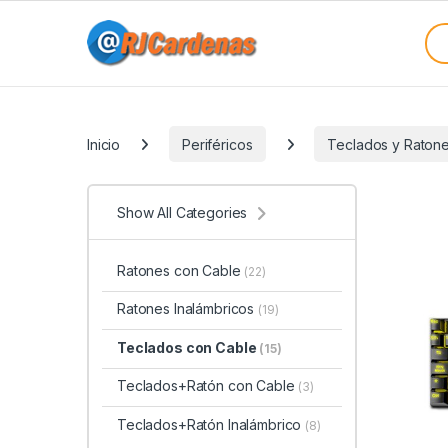
Skip to navigation
Skip to content
Sea
Categories
Inicio
Periféricos
Teclados y Raton
Show All Categories
Ratones con Cable
(22)
Ratones Inalámbricos
(19)
Teclados con Cable
(15)
Teclados+Ratón con Cable
(3)
Teclados+Ratón Inalámbrico
(8)