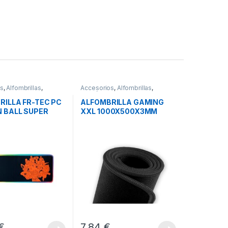
os
,
Alfombrillas
,
Accesorios
,
Alfombrillas
,
s
Periféricos
RILLA FR-TEC PC
ALFOMBRILLA GAMING
 BALL SUPER
XXL 1000X500X3MM
SAVIO GPCXXL
€
7,84
€