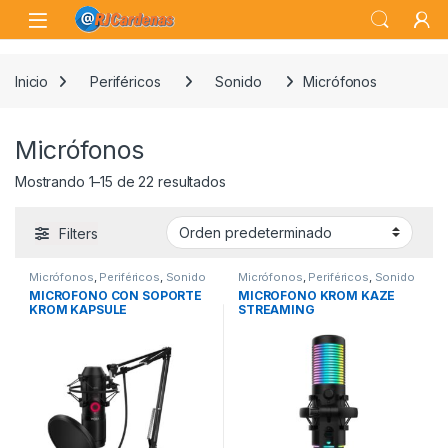
Skip to navigation
Skip to content
Open
Inicio
Periféricos
Sonido
Micrófonos
Micrófonos
Mostrando 1–15 de 22 resultados
Filters
Micrófonos
,
Periféricos
,
Sonido
Micrófonos
,
Periféricos
,
Sonido
MICROFONO CON SOPORTE
MICROFONO KROM KAZE
KROM KAPSULE
STREAMING