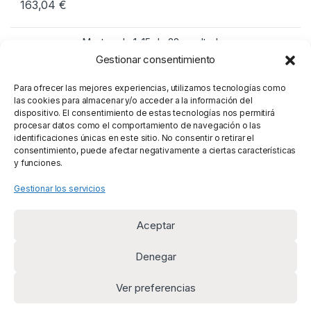
163,04
€
Mostrando 1–15 de 22 resultados
Gestionar consentimiento
1
2
Para ofrecer las mejores experiencias, utilizamos tecnologías como
las cookies para almacenar y/o acceder a la información del
dispositivo. El consentimiento de estas tecnologías nos permitirá
procesar datos como el comportamiento de navegación o las
identificaciones únicas en este sitio. No consentir o retirar el
consentimiento, puede afectar negativamente a ciertas características
y funciones.
Gestionar los servicios
Aceptar
Denegar
Ver preferencias
¿Alguna duda? Llámanos