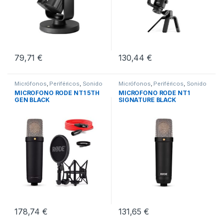
79,71
€
130,44
€
Micrófonos
,
Periféricos
,
Sonido
Micrófonos
,
Periféricos
,
Sonido
MICROFONO RODE NT1 5TH
MICROFONO RODE NT1
GEN BLACK
SIGNATURE BLACK
178,74
€
131,65
€