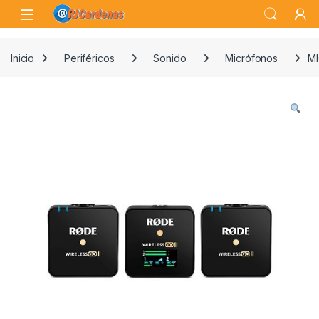
Skip to navigation
Skip to content
Open
Inicio
Periféricos
Sonido
Micrófonos
MI