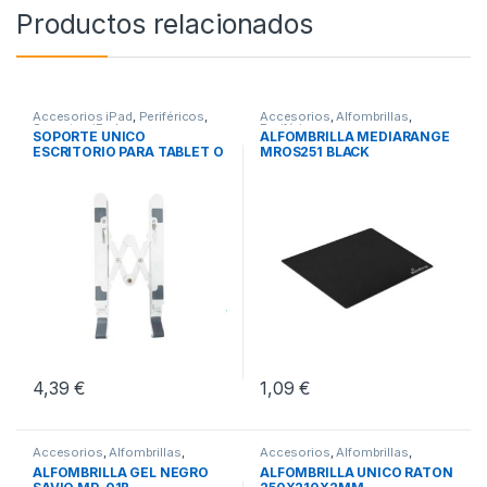
Productos relacionados
Accesorios iPad
,
Periféricos
,
Accesorios
,
Alfombrillas
,
Soportes iPad
Periféricos
SOPORTE UNICO
ALFOMBRILLA MEDIARANGE
ESCRITORIO PARA TABLET O
MROS251 BLACK
PORTATIL
4,39
€
1,09
€
Accesorios
,
Alfombrillas
,
Accesorios
,
Alfombrillas
,
Periféricos
Periféricos
ALFOMBRILLA GEL NEGRO
ALFOMBRILLA UNICO RATON