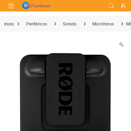
Skip to navigation
Skip to content
Open
Inicio
Periféricos
Sonido
Micrófonos
MI