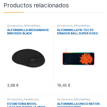
Productos relacionados
Accesorios
,
Alfombrillas
,
Accesorios
,
Alfombrillas
,
Periféricos
Periféricos
ALFOMBRILLA MEDIARANGE
ALFOMBRILLA FR-TEC PC
MROS250 BLACK
DRAGON BALL SUPER GOKU
3,98
€
19,45
€
Accesorios
,
Periféricos
,
Accesorios
,
Alfombrillas
,
Soportes
Periféricos
ESTANTERIA MÓVIL
ALFOMBRILLA UNICO RATON