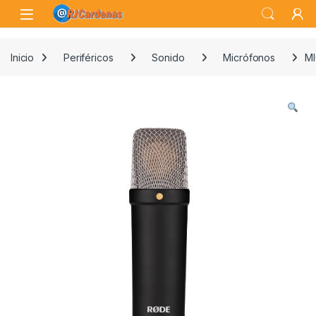
Skip to navigation
Skip to content
Open
Inicio
Periféricos
Sonido
Micrófonos
M