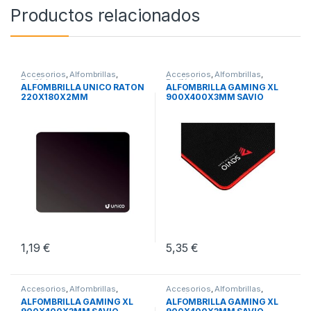
Productos relacionados
Accesorios
,
Alfombrillas
,
Accesorios
,
Alfombrillas
,
Periféricos
Periféricos
ALFOMBRILLA UNICO RATON
ALFOMBRILLA GAMING XL
220X180X2MM
900X400X3MM SAVIO
GTDXL
1,19
€
5,35
€
Accesorios
,
Alfombrillas
,
Accesorios
,
Alfombrillas
,
Periféricos
Periféricos
ALFOMBRILLA GAMING XL
ALFOMBRILLA GAMING XL