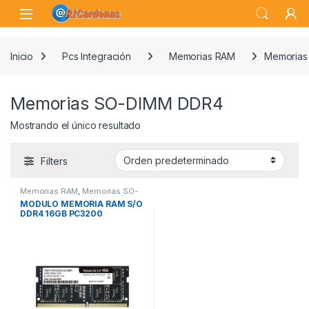
Skip to navigation
Skip to content
Open
Inicio
Pcs Integración
Memorias RAM
Memorias
Memorias SO-DIMM DDR4
Mostrando el único resultado
Filters
Memorias RAM
,
Memorias SO-
DIMM DDR4
,
Pcs Integración
MODULO MEMORIA RAM S/O
DDR4 16GB PC3200
TEAMGROUP ELITE