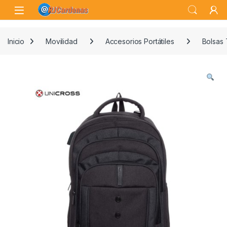
Skip to navigation
Skip to content
Open
Inicio
Movilidad
Accesorios Portátiles
Bolsas 