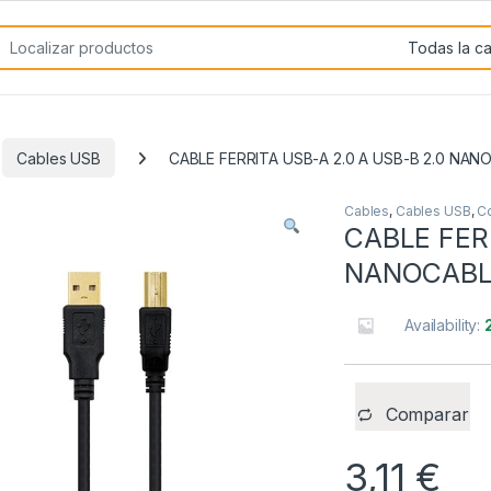
rch for:
Cables USB
CABLE FERRITA USB-A 2.0 A USB-B 2.0 NAN
Cables
,
Cables USB
,
C
CABLE FERR
NANOCABL
Availability:
Comparar
3,11
€