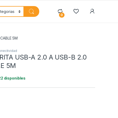
My Accoun
0
OCABLE 5M
onectividad
ITA USB-A 2.0 A USB-B 2.0
E 5M
22 disponibles