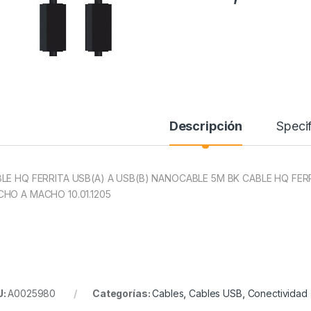
Descripción
Specif
LE HQ FERRITA USB(A) A USB(B) NANOCABLE 5M BK CABLE HQ FER
HO A MACHO 10.01.1205
U:
A0025980
Categorías:
Cables
,
Cables USB
,
Conectividad