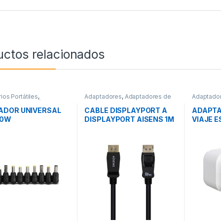
uctos relacionados
ios Portátiles
,
Adaptadores
,
Adaptadores de
Adaptado
res para Portátiles
,
Video
,
Conectividad
Corriente
vidad
ADOR UNIVERSAL
CABLE DISPLAYPORT A
ADAPTA
90W
DISPLAYPORT AISENS 1M
VIAJE E
M/M
SAVIO 