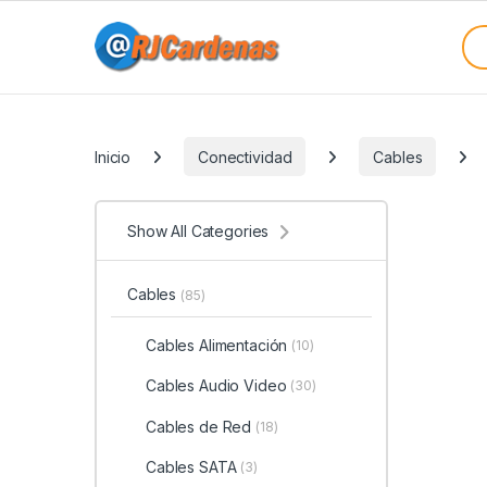
Skip to navigation
Skip to content
Sea
Categories
Inicio
Conectividad
Cables
Show All Categories
Cables
(85)
Cables Alimentación
(10)
Cables Audio Video
(30)
Cables de Red
(18)
Cables SATA
(3)