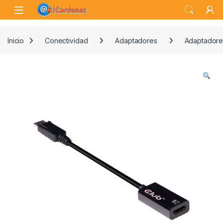
Skip to navigation
Skip to content
Open
Inicio
Conectividad
Adaptadores
Adaptadore