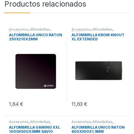
Productos relacionados
Accesorios
,
Alfombrillas
,
Accesorios
,
Alfombrillas
,
Periféricos
Periféricos
ALFOMBRILLA UNICO RATON
ALFOMBRILLA KROM KNOUT
250X210X2MM
XL EXTENDED
1,64
€
11,63
€
Accesorios
,
Alfombrillas
,
Accesorios
,
Alfombrillas
,
Periféricos
Periféricos
ALFOMBRILLA GAMING XXL
ALFOMBRILLA UNICO RATON
1000X500X3MM SAVIO
600X300X1.5MM