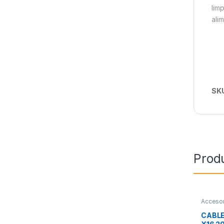
lim
ali
SK
Prod
Accesor
Integra
CABLE