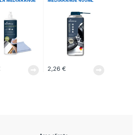
LA MEDIARANGE
MEDIARANGE 400ML
€
2,26
€