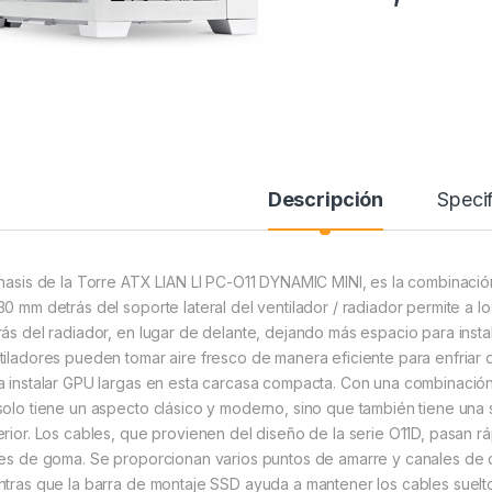
Descripción
Specif
chasis de la Torre ATX LIAN LI PC-O11 DYNAMIC MINI, es la combinació
30 mm detrás del soporte lateral del ventilador / radiador permite a l
rás del radiador, en lugar de delante, dejando más espacio para instal
tiladores pueden tomar aire fresco de manera eficiente para enfriar d
a instalar GPU largas en esta carcasa compacta. Con una combinación 
solo tiene un aspecto clásico y moderno, sino que también tiene una 
erior. Los cables, que provienen del diseño de la serie O11D, pasan 
les de goma. Se proporcionan varios puntos de amarre y canales de c
ntras que la barra de montaje SSD ayuda a mantener los cables suelt