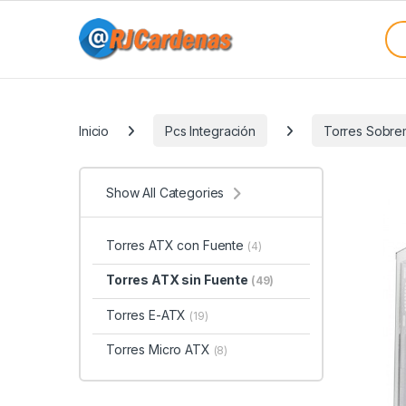
Skip to navigation
Skip to content
Sea
Categories
Inicio
Pcs Integración
Torres Sobr
Show All Categories
Torres ATX con Fuente
(4)
Torres ATX sin Fuente
(49)
Torres E-ATX
(19)
Torres Micro ATX
(8)