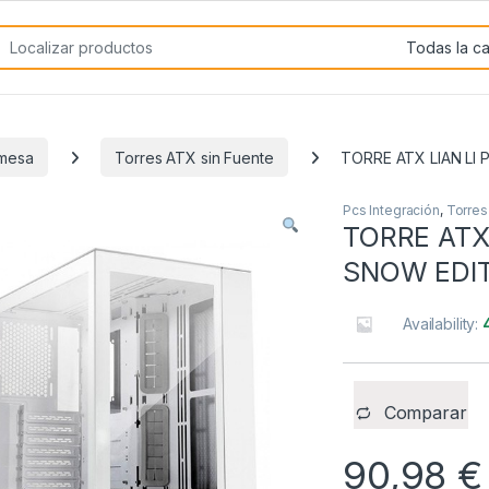
rch for:
emesa
Torres ATX sin Fuente
TORRE ATX LIAN LI 
Pcs Integración
,
Torres
TORRE ATX 
SNOW EDI
Availability:
Comparar
90,98
€