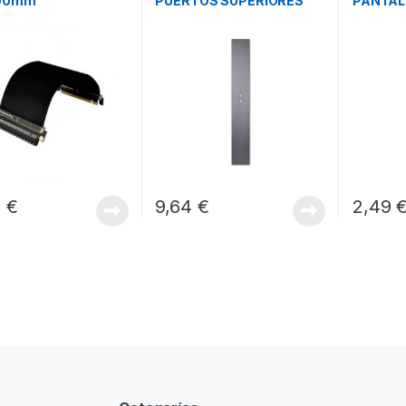
200mm
PUERTOS SUPERIORES
PANTAL
MALTAKE
LIAN LI O11D EVO
250ML
8
€
9,64
€
2,49