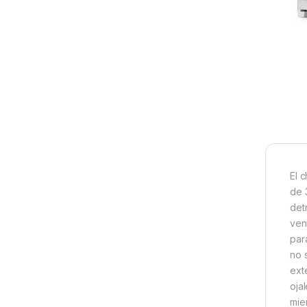
El 
de 
det
ven
par
no 
ext
oja
mie