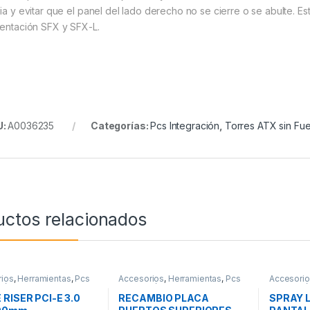
pia y evitar que el panel del lado derecho no se cierre o se abulte. E
mentación SFX y SFX-L.
U:
A0036235
Categorías:
Pcs Integración
,
Torres ATX sin Fu
uctos relacionados
ios
,
Herramientas
,
Pcs
Accesorios
,
Herramientas
,
Pcs
Accesori
ción
Integración
Integració
 RISER PCI-E 3.0
RECAMBIO PLACA
SPRAY 