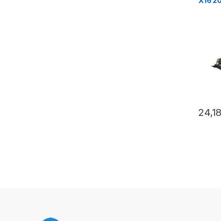
X16 
THER
24,1