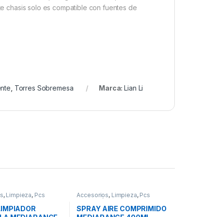
ste chasis solo es compatible con fuentes de
ente
,
Torres Sobremesa
Marca:
Lian Li
os
,
Limpieza
,
Pcs
Accesorios
,
Limpieza
,
Pcs
n
Integración
LIMPIADOR
SPRAY AIRE COMPRIMIDO