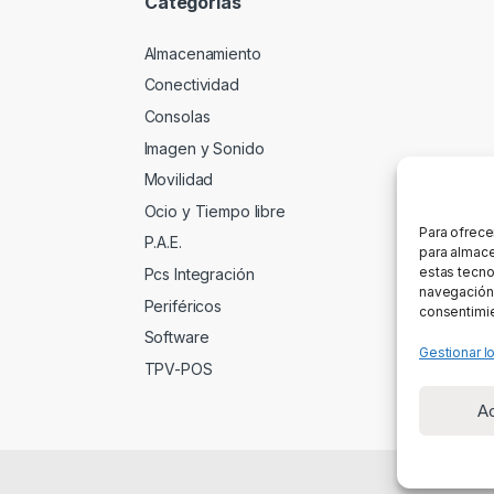
Categorías
Almacenamiento
Conectividad
Consolas
Imagen y Sonido
Movilidad
Ocio y Tiempo libre
Para ofrece
P.A.E.
para almace
estas tecno
Pcs Integración
navegación o
Periféricos
consentimie
Software
Gestionar l
TPV-POS
A