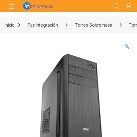
Skip to navigation
Skip to content
Open
Inicio
Pcs Integración
Torres Sobremesa
Tor