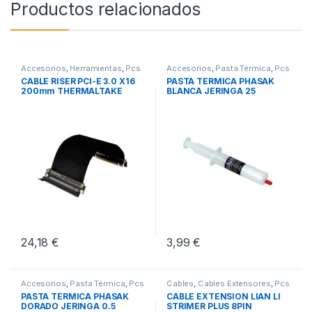
Productos relacionados
Accesorios
,
Herramientas
,
Pcs
Accesorios
,
Pasta Térmica
,
Pcs
Integración
Integración
CABLE RISER PCI-E 3.0 X16
PASTA TERMICA PHASAK
200mm THERMALTAKE
BLANCA JERINGA 25
GRAMOS
24,18
€
3,99
€
Accesorios
,
Pasta Térmica
,
Pcs
Cables
,
Cables Extensores
,
Pcs
Integración
Integración
PASTA TÉRMICA PHASAK
CABLE EXTENSION LIAN LI
DORADO JERINGA 0.5
STRIMER PLUS 8PIN