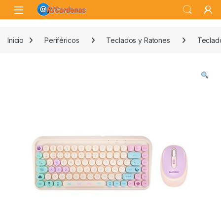
Skip to navigation
Skip to content
Open
Inicio
Periféricos
Teclados y Ratones
Teclad