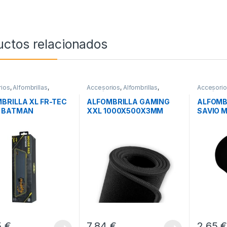
uctos relacionados
ios
,
Alfombrillas
,
Accesorios
,
Alfombrillas
,
Accesori
icos
Periféricos
Periférico
BRILLA XL FR-TEC
ALFOMBRILLA GAMING
ALFOMB
C BATMAN
XXL 1000X500X3MM
SAVIO 
SAVIO GPCXXL
230X19
5
€
7,84
€
2,65