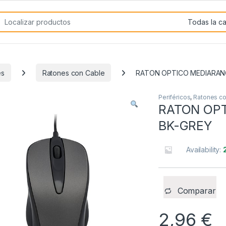
rch for:
es
Ratones con Cable
RATON OPTICO MEDIARAN
Periféricos
,
Ratones co
RATON OP
BK-GREY
Availability:
Comparar
2,96
€