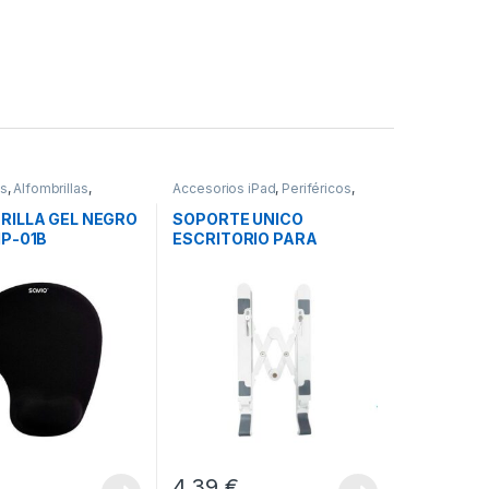
os
,
Alfombrillas
,
Accesorios iPad
,
Periféricos
,
s
Soportes iPad
RILLA GEL NEGRO
SOPORTE UNICO
MP-01B
ESCRITORIO PARA
0X18MM
TABLET O PORTATIL
€
4,39
€