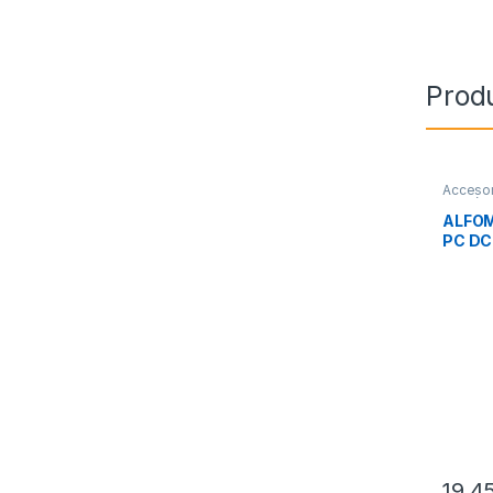
Prod
Accesor
Perifér
ALFOM
PC D
19,4