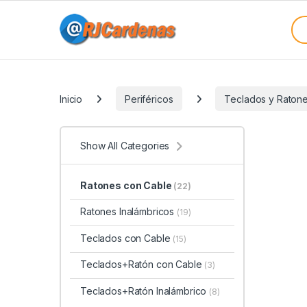
Skip to navigation
Skip to content
Sea
Categories
Inicio
Periféricos
Teclados y Raton
Show All Categories
Ratones con Cable
(22)
Ratones Inalámbricos
(19)
Teclados con Cable
(15)
Teclados+Ratón con Cable
(3)
Teclados+Ratón Inalámbrico
(8)