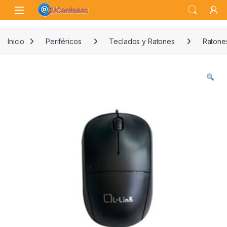
Skip to navigation
Skip to content
Open
Inicio
Periféricos
Teclados y Ratones
Ratone