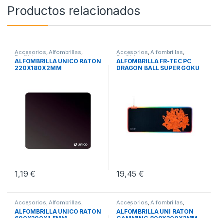
Productos relacionados
Accesorios
,
Alfombrillas
,
Accesorios
,
Alfombrillas
,
Periféricos
Periféricos
ALFOMBRILLA UNICO RATON
ALFOMBRILLA FR-TEC PC
220X180X2MM
DRAGON BALL SUPER GOKU
1,19
€
19,45
€
Accesorios
,
Alfombrillas
,
Accesorios
,
Alfombrillas
,
Periféricos
Periféricos
ALFOMBRILLA UNICO RATON
ALFOMBRILLA UNI RATON