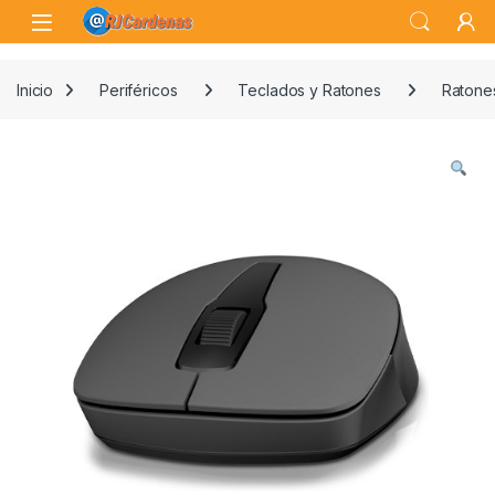
Skip to navigation
Skip to content
Open
Inicio
Periféricos
Teclados y Ratones
Ratones