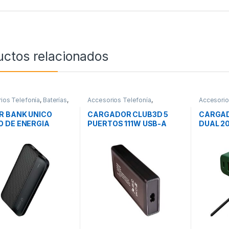
uctos relacionados
ios Telefonía
,
Baterías
,
Accesorios Telefonía
,
Accesorio
ad
Cargadores Smartphones
,
Cargador
Movilidad
Movilidad
R BANK UNICO
CARGADOR CLUB3D 5
CARGAD
 DE ENERGIA
PUERTOS 111W USB-A
DUAL 2
0MAH
USB-C
A LIGH