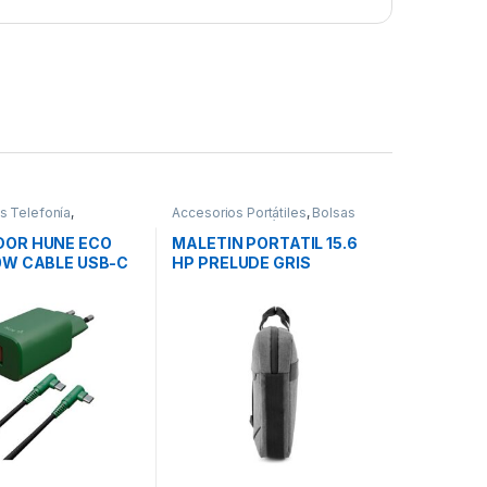
s Telefonía
,
Accesorios Portátiles
,
Bolsas
es Smartphones
,
Transporte Portátiles
,
Movilidad
OR HUNE ECO
MALETIN PORTATIL 15.6
0W CABLE USB-C
HP PRELUDE GRIS
TNING