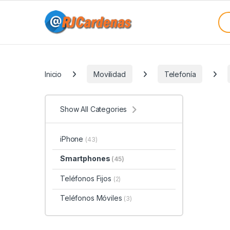
Skip to navigation
Skip to content
Sea
Categories
Inicio
Movilidad
Telefonía
Show All Categories
iPhone
(43)
Smartphones
(45)
Teléfonos Fijos
(2)
Teléfonos Móviles
(3)