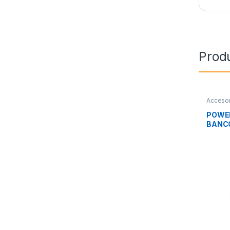
Prod
Accesor
Movilid
POWE
BANCO
1000