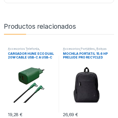
Productos relacionados
Accesorios Telefonía
,
Accesorios Portátiles
,
Bolsas
Cargadores Smartphones
,
Transporte Portátiles
,
Movilidad
CARGADOR HUNE ECO DUAL
MOCHILA PORTATIL 15.6 HP
Movilidad
20W CABLE USB-C A USB-C
PRELUDE PRO RECYCLED
19,28
€
26,69
€