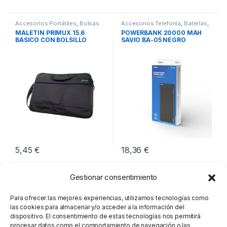
Accesorios Portátiles
,
Bolsas
Accesorios Telefonía
,
Baterías
,
Transporte Portátiles
,
Movilidad
Movilidad
MALETIN PRIMUX 15.6
POWERBANK 20000 MAH
BASICO CON BOLSILLO
SAVIO BA-05 NEGRO
NEGRO
5,45
€
18,36
€
Gestionar consentimiento
Para ofrecer las mejores experiencias, utilizamos tecnologías como
las cookies para almacenar y/o acceder a la información del
dispositivo. El consentimiento de estas tecnologías nos permitirá
procesar datos como el comportamiento de navegación o las