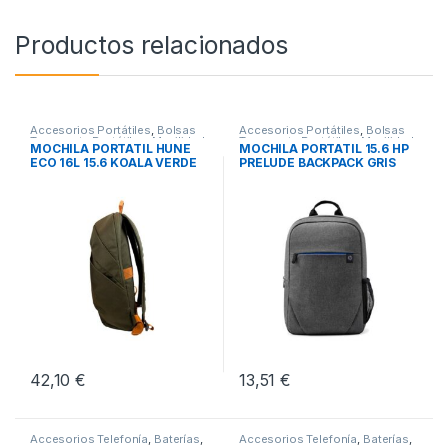
Productos relacionados
Accesorios Portátiles
,
Bolsas
Accesorios Portátiles
,
Bolsas
Transporte Portátiles
,
Movilidad
Transporte Portátiles
,
Movilidad
MOCHILA PORTATIL HUNE
MOCHILA PORTATIL 15.6 HP
ECO 16L 15.6 KOALA VERDE
PRELUDE BACKPACK GRIS
OLIVA
42,10
€
13,51
€
Accesorios Telefonía
,
Baterías
,
Accesorios Telefonía
,
Baterías
,